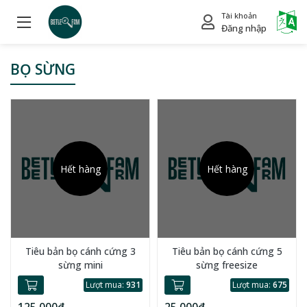
Tài khoản
Power
Đăng nhập
BỌ SỪNG
Hết hàng
Hết hàng
Tiêu bản bọ cánh cứng 3
Tiêu bản bọ cánh cứng 5
sừng mini
sừng freesize
Lượt mua:
931
Lượt mua:
675