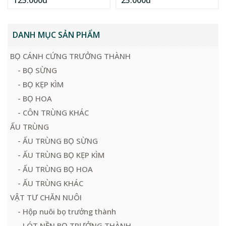
125.000đ
25.000đ
DANH MỤC SẢN PHẨM
BỌ CÁNH CỨNG TRƯỞNG THÀNH
- BỌ SỪNG
- BỌ KẸP KÌM
- BỌ HOA
- CÔN TRÙNG KHÁC
ẤU TRÙNG
- ẤU TRÙNG BỌ SỪNG
- ẤU TRÙNG BỌ KẸP KÌM
- ẤU TRÙNG BỌ HOA
- ẤU TRÙNG KHÁC
VẬT TƯ CHĂN NUÔI
- Hộp nuôi bọ trưởng thành
- LÓT NỀN BỌ TRƯỞNG THÀNH