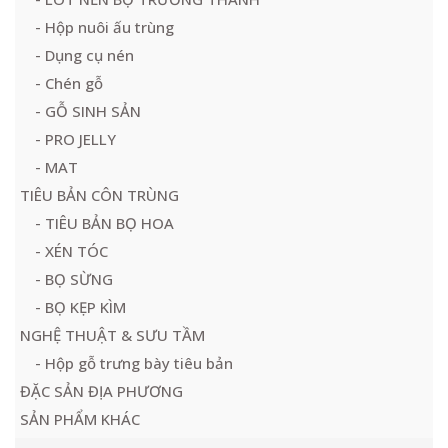
- Hộp nuôi ấu trùng
- Dụng cụ nén
- Chén gỗ
- GỖ SINH SẢN
- PRO JELLY
- MAT
TIÊU BẢN CÔN TRÙNG
- TIÊU BẢN BỌ HOA
- XÉN TÓC
- BỌ SỪNG
- BỌ KẸP KÌM
NGHỆ THUẬT & SƯU TẦM
- Hộp gỗ trưng bày tiêu bản
ĐẶC SẢN ĐỊA PHƯƠNG
SẢN PHẨM KHÁC