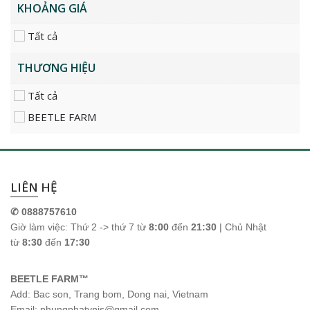
KHOẢNG GIÁ
Tất cả
THƯƠNG HIỆU
Tất cả
BEETLE FARM
LIÊN HỆ
✆ 0888757610
Giờ làm việc: Thứ 2 -> thứ 7 từ
8:00
đến
21:30
| Chủ Nhật
từ
8:30
đến
17:30
BEETLE FARM™
Add: Bac son, Trang bom, Dong nai, Vietnam
Email: phungphatvnis@gmail.com