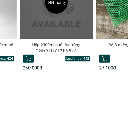
Hết hàng
x9cm bộ
Hộp 2300ml nuôi ấu trùng
Bộ 3 miếng
D20xR11xC17 bộ 5 cái
mua:
424
Lượt mua:
442
250.000đ
27.100đ