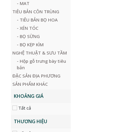
- MAT
TIÊU BẢN CÔN TRÙNG
- TIÊU BẢN BỌ HOA
- XÉN TÓC
- BỌ SỪNG
- BỌ KẸP KÌM
NGHỆ THUẬT & SƯU TẦM
- Hộp gỗ trưng bày tiêu
bản
ĐẶC SẢN ĐỊA PHƯƠNG
SẢN PHẨM KHÁC
KHOẢNG GIÁ
Tất cả
THƯƠNG HIỆU