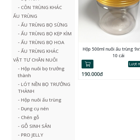
- CÔN TRÙNG KHÁC
ẤU TRÙNG
- ẤU TRÙNG BỌ SỪNG
- ẤU TRÙNG BỌ KẸP KÌM
- ẤU TRÙNG BỌ HOA
Hộp 500ml nuôi ấu trùng 9
- ẤU TRÙNG KHÁC
10 cái
VẬT TƯ CHĂN NUÔI
Lượt 
- Hộp nuôi bọ trưởng
190.000đ
thành
- LÓT NỀN BỌ TRƯỞNG
THÀNH
- Hộp nuôi ấu trùng
- Dụng cụ nén
- Chén gỗ
- GỖ SINH SẢN
- PRO JELLY