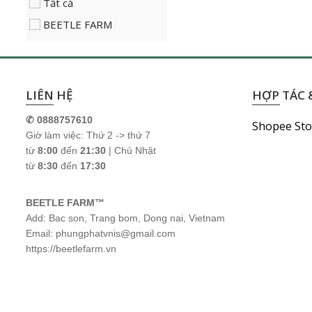
Tất cả
BEETLE FARM
LIÊN HỆ
HỢP TÁC &
✆ 0888757610
Shopee Sto
Giờ làm việc: Thứ 2 -> thứ 7
từ
8:00
đến
21:30
| Chủ Nhật
từ
8:30
đến
17:30
BEETLE FARM™
Add: Bac son, Trang bom, Dong nai, Vietnam
Email: phungphatvnis@gmail.com
https://beetlefarm.vn