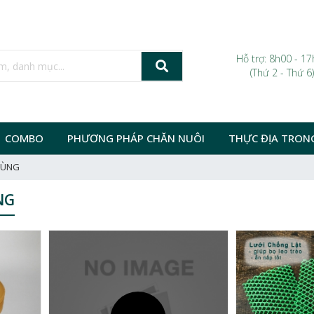
Hỗ trợ: 8h00 - 1
(Thứ 2 - Thứ 6)
COMBO
PHƯƠNG PHÁP CHĂN NUÔI
THỰC ĐỊA TRON
RÙNG
NG