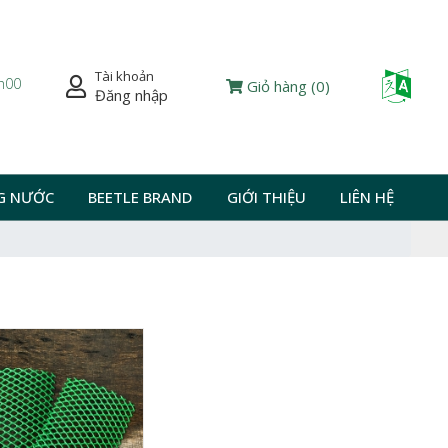
Tài khoản
Powered
7h00
Giỏ hàng
(
0
)
Đăng nhập
G NƯỚC
BEETLE BRAND
GIỚI THIỆU
LIÊN HỆ