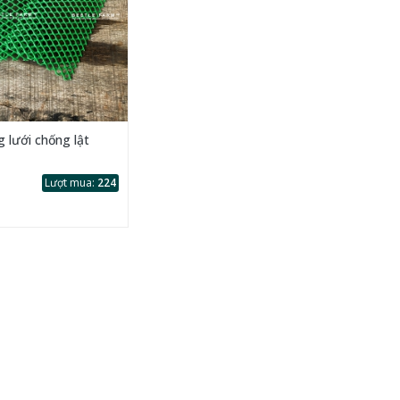
 lưới chống lật
Lượt mua:
224