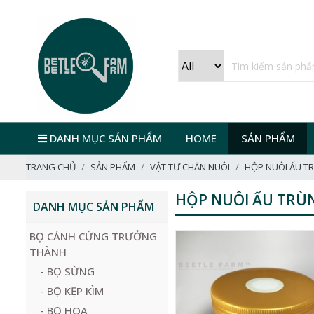
DANH MỤC SẢN PHẨM
HOME
SẢN PHẨM
TRANG CHỦ
SẢN PHẨM
VẬT TƯ CHĂN NUÔI
HỘP NUÔI ẤU T
HỘP NUÔI ẤU TRÙ
DANH MỤC SẢN PHẨM
BỌ CÁNH CỨNG TRƯỞNG
THÀNH
- BỌ SỪNG
- BỌ KẸP KÌM
- BỌ HOA