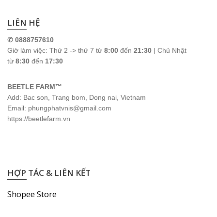
LIÊN HỆ
✆ 0888757610
Giờ làm việc: Thứ 2 -> thứ 7 từ
8:00
đến
21:30
| Chủ Nhật
từ
8:30
đến
17:30
BEETLE FARM™
Add: Bac son, Trang bom, Dong nai, Vietnam
Email: phungphatvnis@gmail.com
https://beetlefarm.vn
HỢP TÁC & LIÊN KẾT
Shopee Store