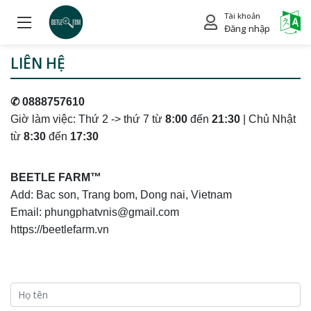
Tài khoản
Power
Đăng nhập
LIÊN HỆ
✆
0888757610
Giờ làm việc: Thứ 2 -> thứ 7 từ
8:00
đến
21:30
| Chủ Nhật
từ
8:30
đến
17:30
BEETLE FARM™
Add: Bac son, Trang bom, Dong nai, Vietnam
Email: phungphatvnis@gmail.com
https://beetlefarm.vn