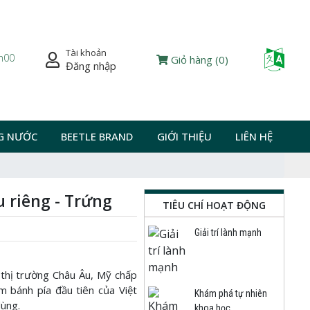
Tài khoản
Powered
7h00
Giỏ hàng
(
0
)
Đăng nhập
G NƯỚC
BEETLE BRAND
GIỚI THIỆU
LIÊN HỆ
u riêng - Trứng
TIÊU CHÍ HOẠT ĐỘNG
Giải trí lành mạnh
 thị trường Châu Âu, Mỹ chấp
 bánh pía đầu tiên của Việt
Khám phá tự nhiên
dùng.
khoa học