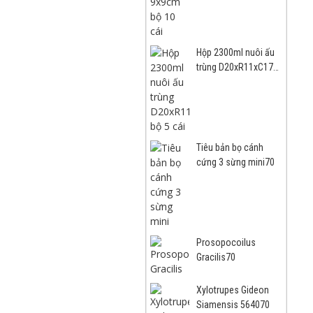
Hộp 2300ml nuôi ấu
trùng D20xR11xC17
bộ 5 cái70
Tiêu bản bọ cánh
cứng 3 sừng mini70
Prosopocoilus
Gracilis70
Xylotrupes Gideon
Siamensis 564070