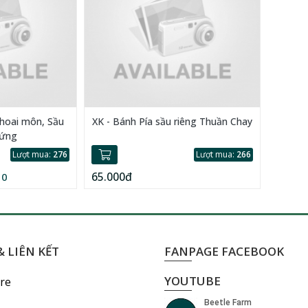
Khoai môn, Sầu
XK - Bánh Pía sầu riêng Thuần Chay
rứng
Lượt mua:
276
Lượt mua:
266
65.000đ
10
 LIÊN KẾT
FANPAGE FACEBOOK
YOUTUBE
re