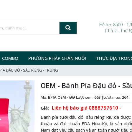
Hỗ trợ: 8h00 - 1
(Thứ 2 - Thứ 6)
COMBO
PHƯƠNG PHÁP CHĂN NUÔI
THỰC ĐỊA TRON
PÍA ĐẬU ĐỎ - SẦU RIÊNG - TRỨNG
OEM - Bánh Pía Đậu đỏ - Sầ
Mã:
BPIA OEM - ĐĐ
Lượt xem:
663
|
Lượt mua:
264
Liên hệ báo giá
0888757610
-
Giá:
Bánh pía tươi đậu đỏ, sầu riêng Ri6 đã được
thuận và đạt chuẩn FDA Hoa Kỳ, là sản phẩm
Nam đạt yêu cầu sạch và an toàn người tiêu 