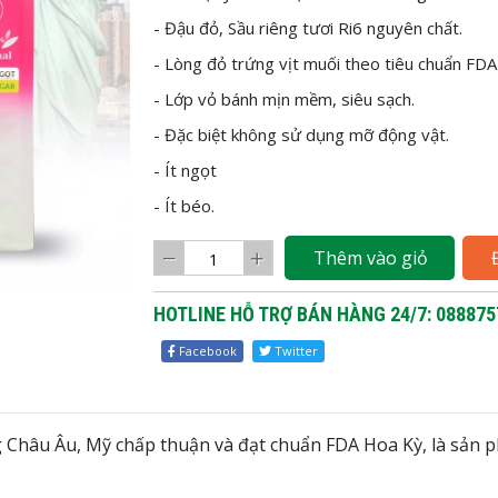
- Đậu đỏ, Sầu riêng tươi Ri6 nguyên chất.
- Lòng đỏ trứng vịt muối theo tiêu chuẩn FDA
- Lớp vỏ bánh mịn mềm, siêu sạch.
- Đặc biệt không sử dụng mỡ động vật.
- Ít ngọt
- Ít béo.
Thêm vào giỏ
HOTLINE HỖ TRỢ BÁN HÀNG 24/7: 088875
Facebook
Twitter
ng Châu Âu, Mỹ chấp thuận và đạt chuẩn FDA Hoa Kỳ, là sản 