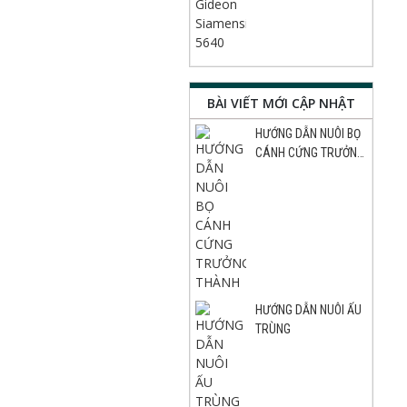
BÀI VIẾT MỚI CẬP NHẬT
HƯỚNG DẪN NUÔI BỌ
CÁNH CỨNG TRƯỞNG
THÀNH
HƯỚNG DẪN NUÔI ẤU
TRÙNG