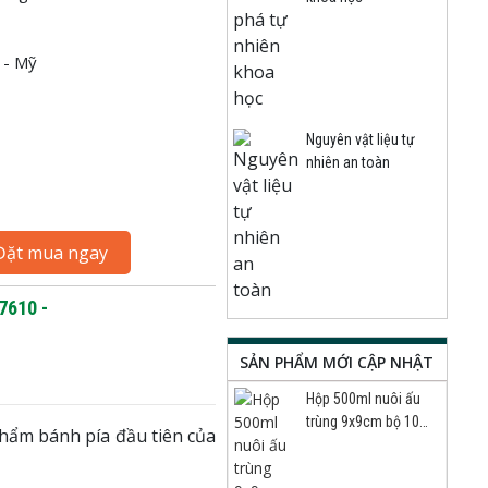
 - Mỹ
Nguyên vật liệu tự
nhiên an toàn
Đặt mua ngay
7610 -
SẢN PHẨM MỚI CẬP NHẬT
Hộp 500ml nuôi ấu
trùng 9x9cm bộ 10
phẩm bánh pía đầu tiên của
cái70