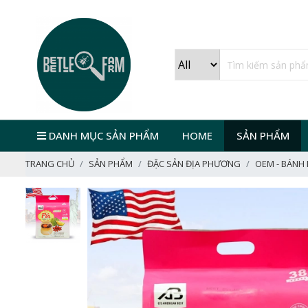
DANH MỤC SẢN PHẨM
HOME
SẢN PHẨM
TRANG CHỦ
SẢN PHẨM
ĐẶC SẢN ĐỊA PHƯƠNG
OEM - BÁNH 