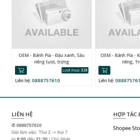
OEM - Bánh Pía - Đậu xanh, Sầu
OEM - Bánh Pía - 
riêng tươi, trứng
riêng, T
Lượt mua:
328
0888757610
08887576
Liên hệ:
Liên hệ:
LIÊN HỆ
HỢP TÁC &
✆ 0888757610
Shopee Sto
Giờ làm việc: Thứ 2 -> thứ 7
từ
8:00
đến
21:30
| Chủ Nhật