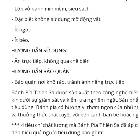
- Lớp vỏ bánh mịn mềm, siêu sạch.
- Đặc biệt không sử dụng mỡ động vật.
- Ít ngọt
- Ít béo.
HƯỚNG DẪN SỬ DỤNG:
- Ăn trực tiếp, không qua chế biến
HƯỚNG DẪN BẢO QUẢN:
- Bảo quản nơi khô ráo, tránh ánh nắng trực tiếp
Bánh Pía Thiên Sa​ được sản xuất theo công nghệ hiện
kín dưới sự giám sát và kiểm tra nghiêm ngặt. Sản p
tiêu dùng. Bánh pía có hương vị thơm ngon của những 
và thưởng thức thật tuyệt vời bên cạnh bạn bè hoặc ng
*** 4 tiêu chí chất lượng mà Bánh Pía Thiên Sa đã áp
đến hiệu quả người tiêu dùng bao gồm: